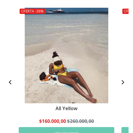
OFERTA -38%
OFER
All Yellow
$160.000,00
$260.000,00