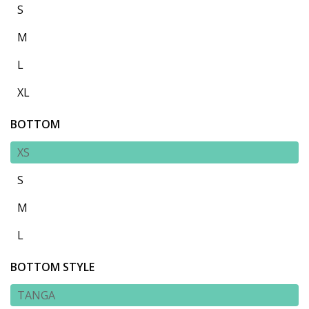
S
M
L
XL
BOTTOM
XS
S
M
L
BOTTOM STYLE
TANGA