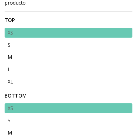
producto.
TOP
XS
S
M
L
XL
BOTTOM
XS
S
M