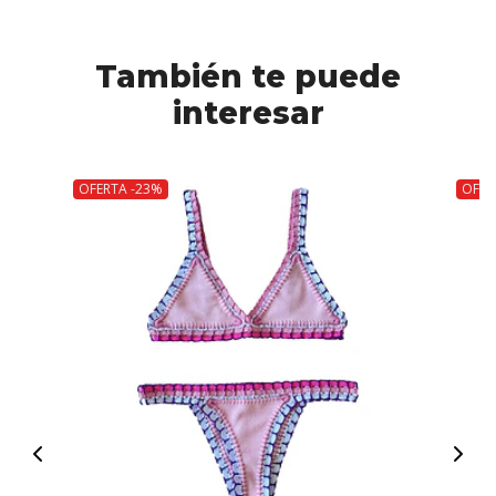
También te puede
interesar
OFERTA -23%
OFER