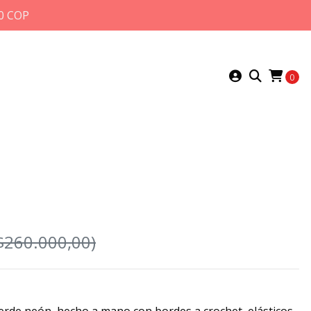
0 COP
0
$260.000,00)