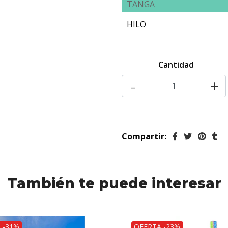
TANGA
HILO
Cantidad
-
+
Compartir:
También te puede interesar
 -31%
OFERTA -23%