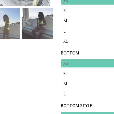
XS
S
M
L
XL
BOTTOM
XS
S
M
L
BOTTOM STYLE