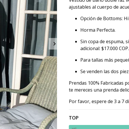
Vestido de baño doble faz v
ajustables al cuerpo de acue
Opción de Bottoms: Hi
Horma Perfecta.
Sin copa de espuma, si
adicional: $17.000 COP.
Para tallas más pequeñ
Se venden las dos piez
Prendas 100% Fabricadas po
te mereces una prenda delic
Por favor, espere de 3 a 7 d
TOP