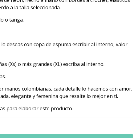
erde neón, hecho a mano con bordes a crochet, elásticos
rdo a la talla seleccionada.
lo o tanga.
 lo deseas con copa de espuma escribir al interno, valor
as (Xs) o más grandes (XL) escriba al interno.
as.
r manos colombianas, cada detalle lo hacemos con amor,
ada, elegante y femenina que resalte lo mejor en ti.
ías para elaborar este producto.