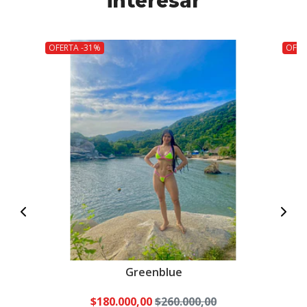
interesar
OFERTA -31%
OFER
Greenblue
$180.000,00
$260.000,00