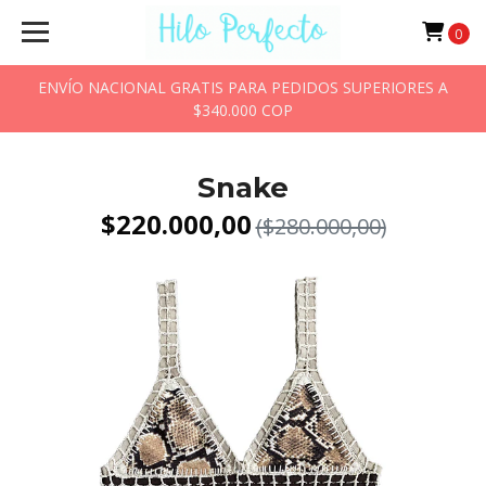
0
ENVÍO NACIONAL GRATIS PARA PEDIDOS SUPERIORES A
$340.000 COP
Snake
$220.000,00
($280.000,00)