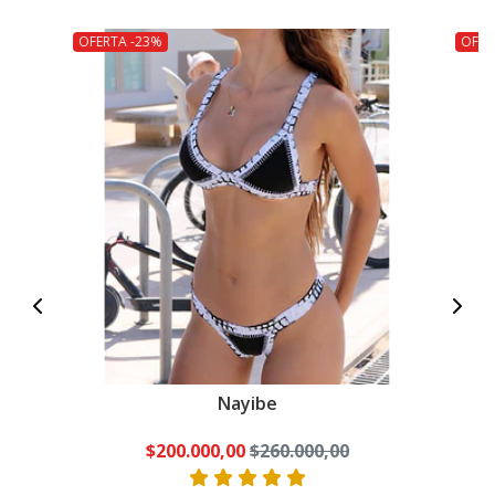
OFERTA -23%
OFER
Nayibe
$200.000,00
$260.000,00