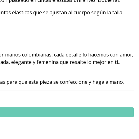
con plateado en cintas elásticas brillantes.
D
oble faz
intas elásticas que se ajustan al cuerpo según la talla
r manos colombianas, cada detalle lo hacemos con amor,
da, elegante y femenina que resalte lo mejor en ti..
días para que esta pieza se confeccione y haga a mano.