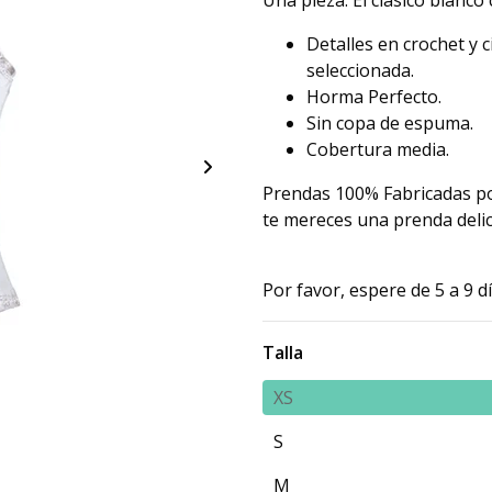
Una pieza. El clásico blanco 
Detalles en crochet y c
seleccionada.
Horma Perfecto.
Sin copa de espuma.
Cobertura media.
Prendas 100% Fabricadas po
te mereces una prenda delica
Por favor, espere de 5 a 9 
Talla
XS
S
M