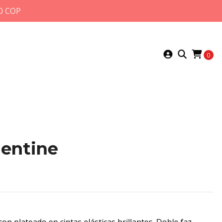
0 COP
0
lentine