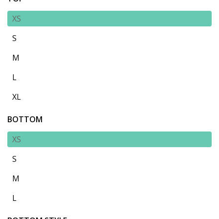
XS
S
M
L
XL
BOTTOM
XS
S
M
L