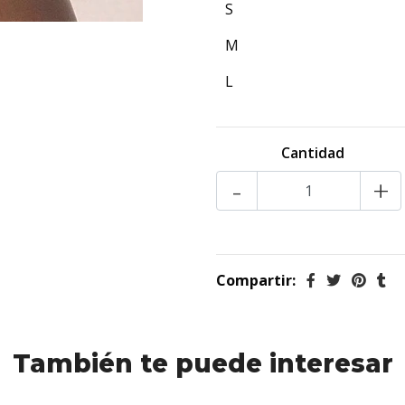
S
M
L
Cantidad
-
+
Compartir:
También te puede interesar