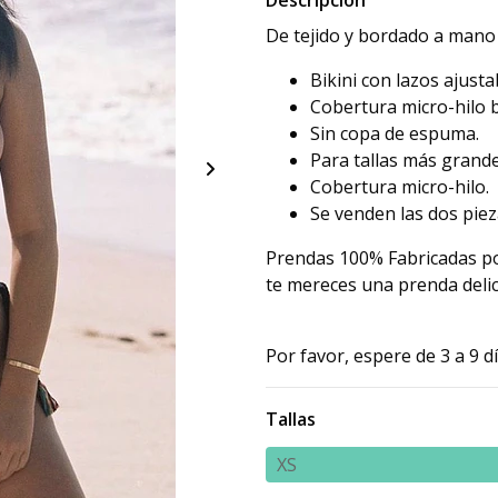
Descripción
De tejido y bordado a mano
Bikini con lazos ajusta
Cobertura micro-hilo 
Sin copa de espuma.
Para tallas más grandes
Cobertura micro-hilo.
Se venden las dos piez
Prendas 100% Fabricadas po
te mereces una prenda delica
Por favor, espere de 3 a 9 d
Tallas
XS