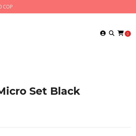
0 COP
0
Micro Set Black