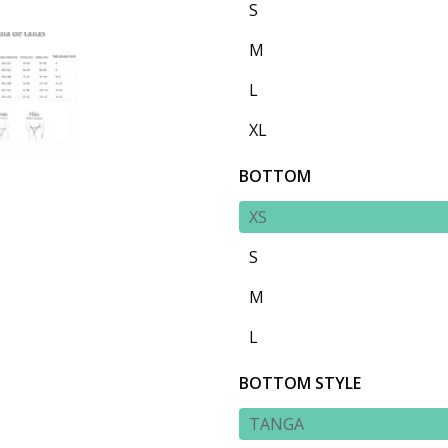
S
M
L
XL
BOTTOM
XS
S
M
L
BOTTOM STYLE
TANGA