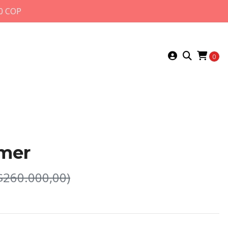
0 COP
0
mer
$260.000,00)