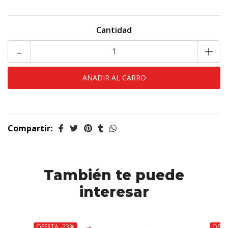
Cantidad
-
+
Compartir:
También te puede
interesar
OFERTA -23%
OFER