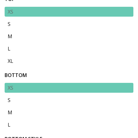
XS
S
M
L
XL
BOTTOM
XS
S
M
L