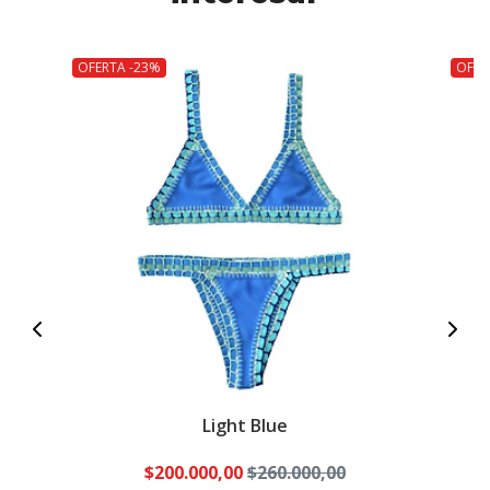
OFERTA -23%
OFER
Light Blue
$200.000,00
$260.000,00