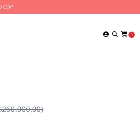
0 COP
0
$260.000,00)