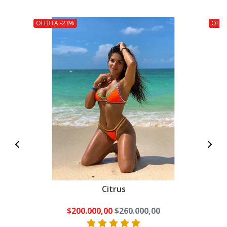
OFERTA -23%
OFER
Citrus
$200.000,00
$260.000,00